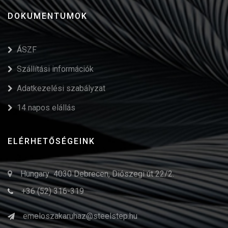
DOKUMENTUMOK
ÁSZF
Szállítási információk
Adatkezelési szabályzat
14 napos elállás
ELÉRHETŐSÉGEINK
Hungary 4030 Debrecen, Diószegi út 22/2.
+36 (52) 316-319
emeloszakaruhaz@steelstep.hu