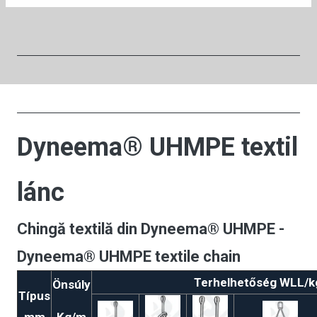
Dyneema® UHMPE textil
lánc
Chingă textilă din Dyneema® UHMPE -
Dyneema® UHMPE textile chain
Terhelhetőség WLL/k
Önsúly
Típus