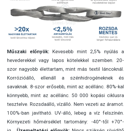
Műszaki előnyök:
Kevesebb mint 2,5% nyúlás a
hevederekkel vagy lapos kötelekkel szemben. 20-
szor nagyobb élettartam, mint más textil láncoknál.
Korrózióálló, ellenáll a szénhidrogéneknek és
savaknak. 8-szor erősebb, mint az acéllánc. 80%-kal
könnyebb, mint az acéllánc. 50 000 kopási ciklusra
tesztelve. Rozsdaálló, vízálló. Nem vezeti az áramot.
100%-ban javítható. UV-álló, lebeg a víz felszínén.
Környezeti hőmérséklet tartomány: -40°-től +70°-
ig.
Üzemeltetési előnyök:
Nincs szükség rövidítő