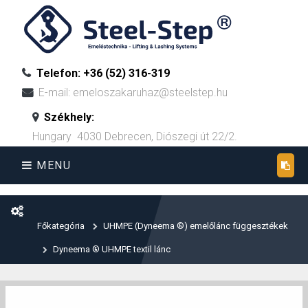
Telefon:
+36 (52) 316-319
E-mail:
emeloszakaruhaz@steelstep.hu
Székhely:
Hungary 4030 Debrecen, Diószegi út 22/2.
MENU
Főkategória
UHMPE (Dyneema ®) emelőlánc függesztékek
Dyneema ® UHMPE textil lánc