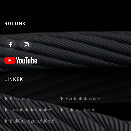
RÓLUNK
LINKEK
Kezdőlap
Szolgáltatások
Termékkategóriák
Galéria - Videó
Elállás a szerződéstől